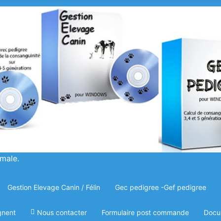
imale.
Gestion Elevage Canin / Félin
Gec pedigree -Gef pedigree
gnent
Nous contacter
Formulaire post commande
Docu