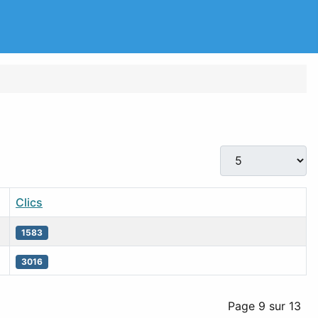
Afficher #
Clics
1583
3016
Page 9 sur 13