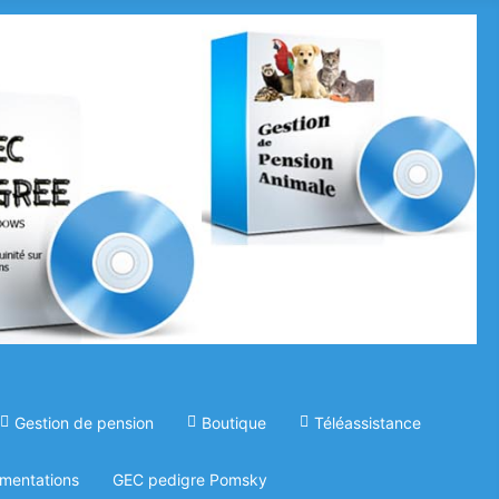
Gestion de pension
Boutique
Téléassistance
mentations
GEC pedigre Pomsky