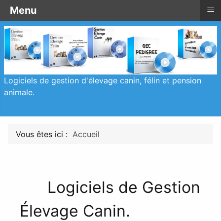
≡
≡
Menu
Accueil
Logiciels de gestion d'élevage canin, félin et pension
animale.
Vous êtes ici :
Accueil
Logiciels de Gestion
Élevage Canin.