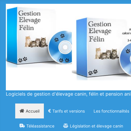
Logiciels de gestion d'élevage canin, félin et pension an
Accueil
Tarifs et versions
Les fonctionnalités
Téléassistance
Législation et élevage canin