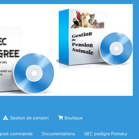
Gestion de pension
Boutique
e post commande
Documentations
GEC pedigre Pomsky