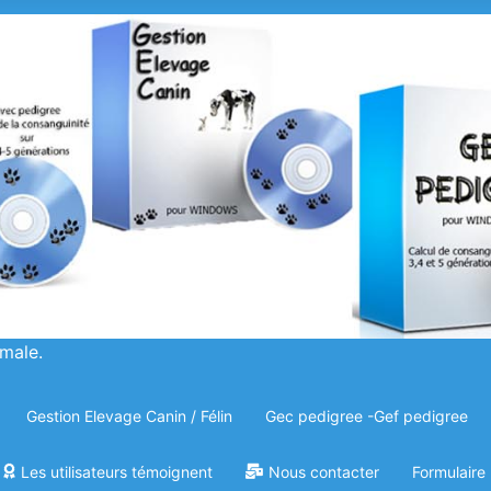
imale.
Gestion Elevage Canin / Félin
Gec pedigree -Gef pedigree
Les utilisateurs témoignent
Nous contacter
Formulair