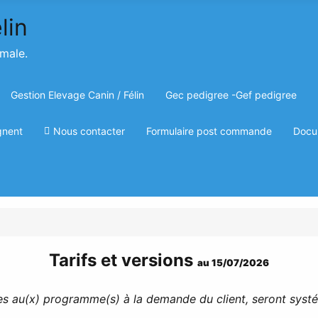
imale.
Gestion Elevage Canin / Félin
Gec pedigree -Gef pedigree
gnent
Nous contacter
Formulaire post commande
Docu
Tarifs et versions
au 15/07/2026
es au(x) programme(s) à la demande du client, seront syst