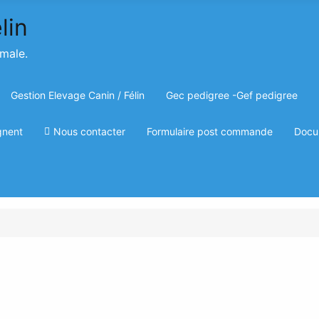
imale.
Gestion Elevage Canin / Félin
Gec pedigree -Gef pedigree
gnent
Nous contacter
Formulaire post commande
Docu