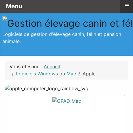
≡
≡
Menu
Menu
Logiciels de gestion d'élevage canin, félin et pension
animale.
Vous êtes ici :
Accueil
Logiciels Windows ou Mac
Apple