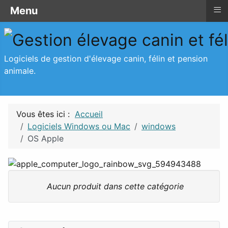
≡
≡
Menu
Menu
Logiciels de gestion d'élevage canin, félin et pension
animale.
Vous êtes ici :
Accueil
Logiciels Windows ou Mac
windows
OS Apple
Aucun produit dans cette catégorie