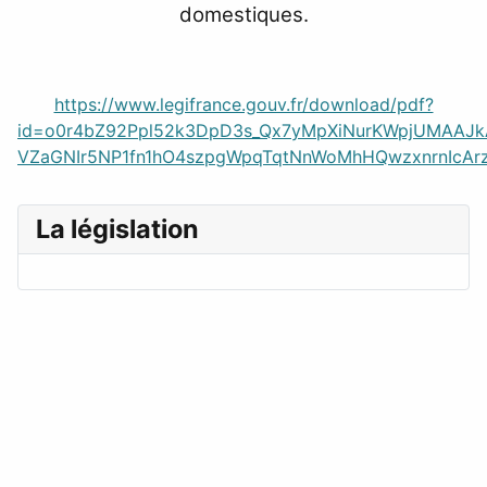
domestiques.
https://www.legifrance.gouv.fr/download/pdf?
id=o0r4bZ92Ppl52k3DpD3s_Qx7yMpXiNurKWpjUMAAJ
VZaGNIr5NP1fn1hO4szpgWpqTqtNnWoMhHQwzxnrnIcAr
La législation