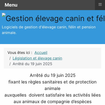
≡
≡
≡
Menu
Menu
Législation et élevage canin
Logiciels de gestion d'élevage canin, félin et pension
animale.
Vous êtes ici :
Accueil
Législation et élevage canin
Arrêté du 19 juin 2025
Arrêté du 19 juin 2025
fixant les règles sanitaires et de protection
animale
auxquelles doivent satisfaire les activités liées
aux animaux de compagnie d’espèces