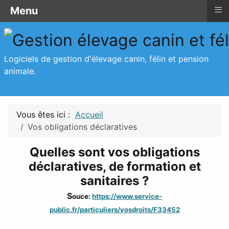
≡
≡
≡
Menu
Vos obligations déclaratives
Menu
Logiciels de gestion d'élevage canin, félin et pension
animale.
Vous êtes ici :
Accueil
Vos obligations déclaratives
Quelles sont vos obligations
déclaratives, de formation et
sanitaires ?
S
ouce:
https://www.service-
public.fr/particuliers/vosdroits/F33452